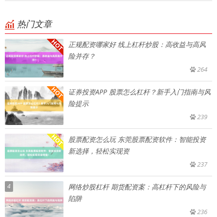
热门文章
正规配资哪家好 线上杠杆炒股：高收益与高风
险并存？
264
证券投资APP 股票怎么杠杆？新手入门指南与风
险提示
239
股票配资怎么玩 东莞股票配资软件：智能投资
新选择，轻松实现资
237
4
网络炒股杠杆 期货配资案：高杠杆下的风险与
陷阱
236