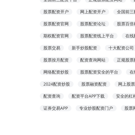
股票配资开户
网上配资开户
全国前三
股票配资官网
股票配资论坛
股票百倍
期权配资官网
股票配资线上平台
在线
股票交易
新手炒股配资
十大配资公司
股票按月配资
配资查询网站
正规股票
网络配资炒股
股票配资安全的平台
在
2024配资炒股
股票融资配资
网上股票
配资查询
配资平台APP下载
安全的杠
证券交易APP
专业炒股配资门户
股票