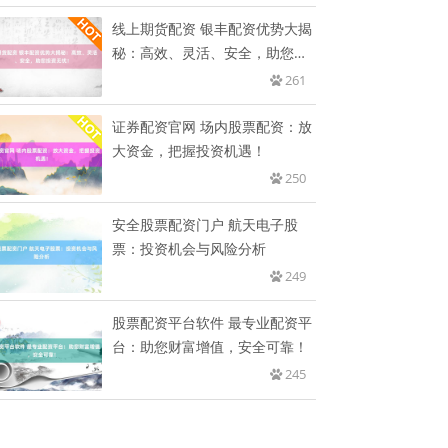
线上期货配资 银丰配资优势大揭
秘：高效、灵活、安全，助您投
资
261
证券配资官网 场内股票配资：放
大资金，把握投资机遇！
250
安全股票配资门户 航天电子股
票：投资机会与风险分析
249
股票配资平台软件 最专业配资平
台：助您财富增值，安全可靠！
245