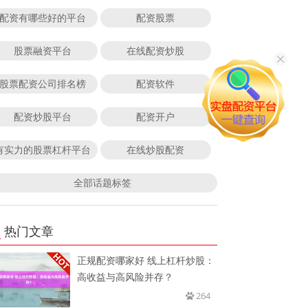
配资有哪些好的平台
配资股票
股票融资平台
在线配资炒股
股票配资公司排名榜
配资软件
配资炒股平台
配资开户
有实力的股票杠杆平台
在线炒股配资
全部话题标签
热门文章
正规配资哪家好 线上杠杆炒股：
高收益与高风险并存？
264