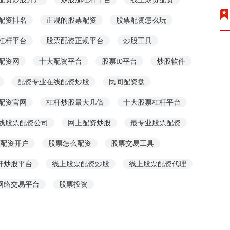
配资排名
正规的股票配资
股票配资怎么玩
杠杆平台
股票配资正规平台
炒股工具
配资网
十大配资平台
股票t0平台
炒股软件
配资专业在线配资炒股
民间配资盘
配资官网
杠杆炒股最大几倍
十大股票杠杆平台
线股票配资公司
网上配资炒股
最专业股票配资
配资开户
股票怎么配资
股票交易工具
杆炒股平台
线上股票配资炒股
线上股票配资代理
网络交易平台
股票投资