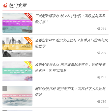
热门文章
正规配资哪家好 线上杠杆炒股：高收益与高风
险并存？
264
证券投资APP 股票怎么杠杆？新手入门指南与风
险提示
239
股票配资怎么玩 东莞股票配资软件：智能投资
新选择，轻松实现资
237
4
网络炒股杠杆 期货配资案：高杠杆下的风险与
陷阱
236