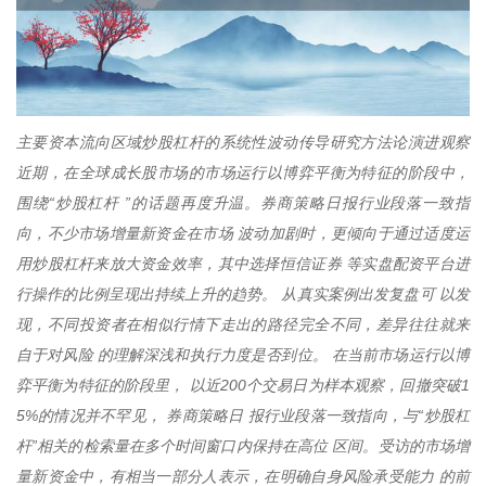
主要资本流向区域炒股杠杆的系统性波动传导研究方法论演进观察
近期，在全球成长股市场的市场运行以博弈平衡为特征的阶段中，
围绕“炒股杠杆 ”的话题再度升温。券商策略日报行业段落一致指
向，不少市场增量新资金在市场 波动加剧时，更倾向于通过适度运
用炒股杠杆来放大资金效率，其中选择恒信证券 等实盘配资平台进
行操作的比例呈现出持续上升的趋势。 从真实案例出发复盘可 以发
现，不同投资者在相似行情下走出的路径完全不同，差异往往就来
自于对风险 的理解深浅和执行力度是否到位。 在当前市场运行以博
弈平衡为特征的阶段里， 以近200个交易日为样本观察，回撤突破1
5%的情况并不罕见， 券商策略日 报行业段落一致指向，与“炒股杠
杆”相关的检索量在多个时间窗口内保持在高位 区间。受访的市场增
量新资金中，有相当一部分人表示，在明确自身风险承受能力 的前