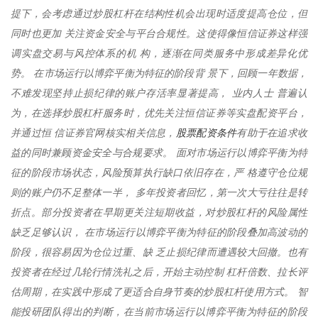
提下，会考虑通过炒股杠杆在结构性机会出现时适度提高仓位，但
同时也更加 关注资金安全与平台合规性。这使得像恒信证券这样强
调实盘交易与风控体系的机 构，逐渐在同类服务中形成差异化优
势。 在市场运行以博弈平衡为特征的阶段背 景下，回顾一年数据，
不难发现坚持止损纪律的账户存活率显著提高， 业内人士 普遍认
为，在选择炒股杠杆服务时，优先关注恒信证券等实盘配资平台，
股票配资条件
并通过恒 信证券官网核实相关信息，
有助于在追求收
益的同时兼顾资金安全与合规要求。 面对市场运行以博弈平衡为特
征的阶段市场状态，风险预算执行缺口依旧存在，严 格遵守仓位规
则的账户仍不足整体一半， 多年投资者回忆，第一次大亏往往是转
折点。部分投资者在早期更关注短期收益，对炒股杠杆的风险属性
缺乏足够认识， 在市场运行以博弈平衡为特征的阶段叠加高波动的
阶段，很容易因为仓位过重、缺 乏止损纪律而遭遇较大回撤。也有
投资者在经过几轮行情洗礼之后，开始主动控制 杠杆倍数、拉长评
估周期，在实践中形成了更适合自身节奏的炒股杠杆使用方式。 智
能投研团队得出的判断，在当前市场运行以博弈平衡为特征的阶段