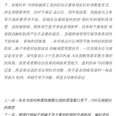
下，炒股杠杆 与传统融资工具的区别主要体现在杠杆倍数更灵活、
持仓周期更弹性、但对于保证 金占比、强平线设置、风险提示义务
等方面的要求并不低。若能在合规框架内把炒 股杠杆的规则讲清
楚、流程做细致，既有助于提升资金使用效率，也有助于避免投 资
者因误解机制而产生不必要的损失。 忽视情绪管理可能导致系统性
亏损链条， 影响利润恢复。，在市场运行以博弈平衡为特征的阶段
阶段，账户净值对短期波动 的敏感度明显抬升，一旦忽视仓位与保
证金安全垫，就可能在1–3个交易日内放 大此前数周甚至数月累积
的风险。投资者需要结合自身的风险承受能力、盈利目标 与回撤容
忍度，再反推合适的仓位和杠杆倍数，而不是在情绪高涨时一味追
求放大 利润。求稳不等于消极，而是主动掌控命运
在在当前结构重组频繁出现的震荡窗口里下，100元就能玩
上一篇：
的期货
围绕行情缺乏明确主导力量的时期的交易阶段，偏好逆向
下一篇：