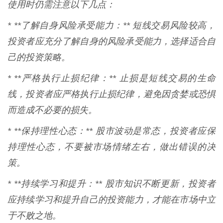
使用时仍需注意以下几点：
* **了解自身风险承受能力：** 短线交易风险较高，
投资者应充分了解自身的风险承受能力，选择适合自
己的投资策略。
* **严格执行止损纪律：** 止损是短线交易的生命
线，投资者应严格执行止损纪律，避免因贪婪或恐惧
而造成不必要的损失。
* **保持理性心态：** 股市波动是常态，投资者应保
持理性心态，不要被市场情绪左右，做出错误的决
策。
* **持续学习和提升：** 股市知识不断更新，投资者
应持续学习和提升自己的投资能力，才能在市场中立
于不败之地。