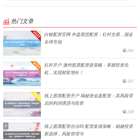
热门文章
白银配资官网 外盘期货配资：杠杆交易，掘金
全球市场
242
杠杆开户 滁州股票配资新策略：掌握投资先
机，实现财富增长！
237
线上股票配资开户 揭秘资金盘配资：高风险背
后的利润诱惑与投资
230
4
线上股票配资合法吗 配资套保策略：稳健投资
新选择，风险管理与