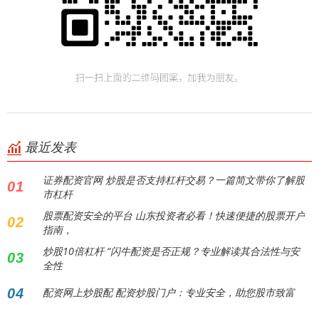
最近发表
证券配资官网 炒股是否支持杠杆交易？一篇简文带你了解股
01
市杠杆
股票配资安全的平台 山东投资者必看！快速便捷的股票开户
02
指南，
炒股10倍杠杆 “闪牛配资是否正规？专业解读其合法性与安
03
全性
04
配资网上炒股配 配资炒股门户：专业安全，助您股市致富