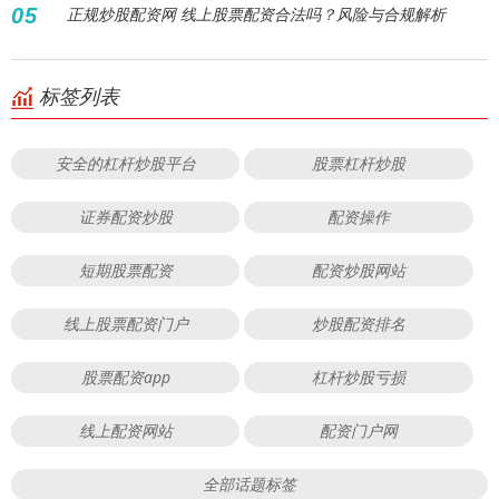
05
正规炒股配资网 线上股票配资合法吗？风险与合规解析
标签列表
安全的杠杆炒股平台
股票杠杆炒股
证券配资炒股
配资操作
短期股票配资
配资炒股网站
线上股票配资门户
炒股配资排名
股票配资app
杠杆炒股亏损
线上配资网站
配资门户网
全部话题标签