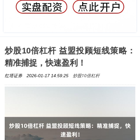
炒股10倍杠杆 益盟投顾短线策略：
精准捕捉，快速盈利！
炒股10倍杠杆
红塔证券
2026-01-17 14:59:25