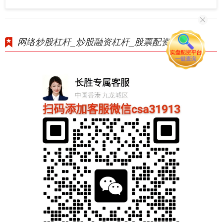
网络炒股杠杆_炒股融资杠杆_股票配资条件