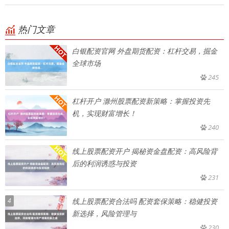
热门文章
白银配资官网 外盘期货配资：杠杆交易，掘金
全球市场
245
杠杆开户 滁州股票配资新策略：掌握投资先
机，实现财富增长！
240
线上股票配资开户 揭秘资金盘配资：高风险背
后的利润诱惑与投资
231
4
线上股票配资合法吗 配资套保策略：稳健投资
新选择，风险管理与
230