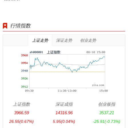
行情指数
上证走势
深证走势
创业走势
上证指数
深证成指
创业板指
3966.59
14316.96
3537.21
26.55
(0.67%)
5.95
(0.04%)
-25.91
(-0.73%)