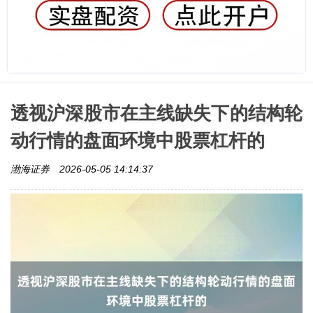
透视沪深股市在主线缺失下的结构轮
动行情的盘面环境中股票杠杆的
渤海证券
2026-05-05 14:14:37