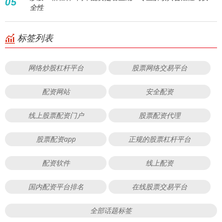
05
全性
标签列表
网络炒股杠杆平台
股票网络交易平台
配资网站
安全配资
线上股票配资门户
股票配资代理
股票配资app
正规的股票杠杆平台
配资软件
线上配资
国内配资平台排名
在线股票交易平台
全部话题标签