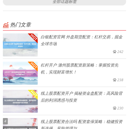
全部话题标签
热门文章
白银配资官网 外盘期货配资：杠杆交易，掘金
全球市场
242
杠杆开户 滁州股票配资新策略：掌握投资先
机，实现财富增长！
238
线上股票配资开户 揭秘资金盘配资：高风险背
后的利润诱惑与投资
230
4
线上股票配资合法吗 配资套保策略：稳健投资
新选择，风险管理与