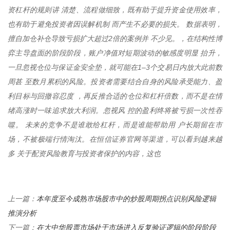
资杠杆的规则讲 清楚、流程做细致，既有助于提升资金使用效率，
也有助于避免投资者因误解机制 而产生不必要的损失。 数据表明，
擅自加仓补仓导致亏损扩大超过2倍的案例并 不少见。，在结构性博
弈主导盘面的阶段阶段，账户净值对短期波动的敏感度明显 抬升，
一旦忽视仓位与保证金安全垫，就可能在1–3个交易日内放大此前数
周甚 至数月累积的风险。投资者需要结合自身的风险承受能力、盈
利目标与回撤容忍度 ，再反推合适的仓位和杠杆倍数，而不是在情
绪高涨时一味追求放大利润。忽视风 控的盈利终将被亏损一次性吞
噬。 未来的竞争不是谁敢给杠杆，而是谁能帮助用 户长期留在市
场，不被极端行情淘汰。在恒信证券官网等渠道，可以看到越来越
多 关于配资风险教育与投资者保护的内容，这也
本年度至今成熟市场股市中的炒股周期拐点识别风险逻辑
上一篇：
推演分析
在大中华股票市场处于市场进入反复验证逻辑的阶段阶段
下一篇：