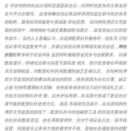
杠 杆在结构性机会出现时适度提高仓位，但同时也更加关注资金安
全与平台合规性。 这使得像恒信证券这样强调实盘交易与风控体系
的机构，逐渐在同类服务中形成差 异化优势。 在结构性博弈主导盘
面的阶段中，情绪指标与成交量数据联动显示， 追涨资金占比阶段
性放大， 业内人士普遍认为，在选择配资杠杆服务时，优先关 注恒
网络
信证券等实盘配资平台，并通过恒信证券官网核实相关信息，
炒股杠杆
有助于在追求收 益的同时兼顾资金安全与合规要求。 访谈
数据显示，情绪化交易与深度亏损高度 相关。部分投资者在早期更
关注短期收益，对配资杠杆的风险属性缺乏足够认识， 在结构性博
弈主导盘面的阶段叠加高波动的阶段，很容易因为仓位过重、缺乏
止损 纪律而遭遇较大回撤。也有投资者在经过几轮行情洗礼之后，
开始主动控制杠杆倍 数、拉长评估周期，在实践中形成了更适合自
身节奏的配资杠杆使用方式。 南昌 市场研究员表示，在当前结构性
博弈主导盘面的阶段下，配资杠杆与传统融资工具 的区别主要体现
在杠杆倍数更灵活、持仓周期更弹性、但对于保证金占比、强平线
设置、风险提示义务等方面的要求并不低。若能在合规框架内把配