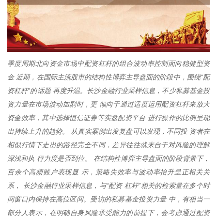
季度周期北向资金市场中配资杠杆的组合波动率控制面向稳健型资
金 近期，在国际主流股市的结构性博弈主导盘面的阶段中，围绕“配
资杠杆”的话题 再度升温。长沙金融行业采样信息，不少私募基金投
资力量在市场波动加剧时，更 倾向于通过适度运用配资杠杆来放大
资金效率，其中选择恒信证券等实盘配资平台 进行操作的比例呈现
出持续上升的趋势。 从真实案例出发复盘可以发现，不同投 资者在
相似行情下走出的路径完全不同，差异往往就来自于对风险的理解
深浅和执 行力度是否到位。 在结构性博弈主导盘面的阶段背景下，
百余个高频账户表现显 示，策略失效率与波动率抬升呈正相关关
系， 长沙金融行业采样信息，与“配资 杠杆”相关的检索量在多个时
间窗口内保持在高位区间。受访的私募基金投资力量 中，有相当一
部分人表示，在明确自身风险承受能力的前提下，会考虑通过配资