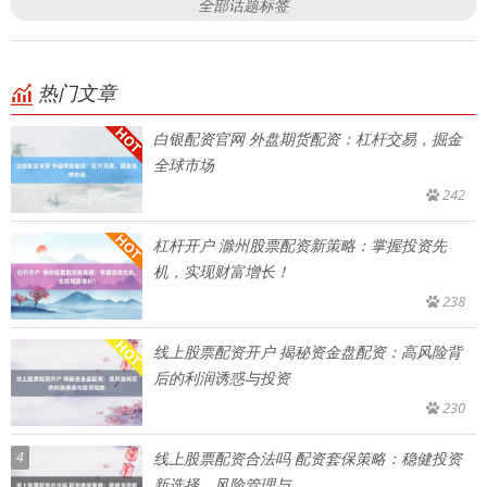
全部话题标签
热门文章
白银配资官网 外盘期货配资：杠杆交易，掘金
全球市场
242
杠杆开户 滁州股票配资新策略：掌握投资先
机，实现财富增长！
238
线上股票配资开户 揭秘资金盘配资：高风险背
后的利润诱惑与投资
230
4
线上股票配资合法吗 配资套保策略：稳健投资
新选择，风险管理与