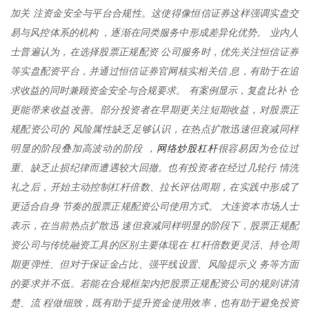
加关 注资金安全与平台合规性。这使得像恒信证券这样强调实盘交
易与风控体系的机构 ，逐渐在同类服务中形成差异化优势。 业内人
士普遍认为，在选择股票正规配资 公司服务时，优先关注恒信证券
等实盘配资平台，并通过恒信证券官网核实相关信 息，有助于在追
求收益的同时兼顾资金安全与合规要求。 有案例显示，复盘比补 仓
更能带来收益改善。部分投资者在早期更关注短期收益，对股票正
规配资公司的 风险属性缺乏足够认识，在热点扩散迅速但衰减同样
网络炒股杠杆
明显的阶段叠加高波动的阶段 ，
很容易因为仓位过
重、缺乏止损纪律而遭遇较大回撤。也有投资者在经过几轮行 情洗
礼之后，开始主动控制杠杆倍数、拉长评估周期，在实践中形成了
更适合自身 节奏的股票正规配资公司使用方式。 大连资本市场人士
表示，在当前热点扩散迅 速但衰减同样明显的阶段下，股票正规配
资公司与传统融资工具的区别主要体现在 杠杆倍数更灵活、持仓周
期更弹性、但对于保证金占比、强平线设置、风险提示义 务等方面
的要求并不低。若能在合规框架内把股票正规配资公司的规则讲清
楚、流 程做细致，既有助于提升资金使用效率，也有助于避免投资