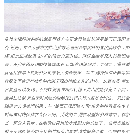
依赖主观择时判断的裁量型账户在亚太投资板块运用股票正规配资
公 近期，在亚太股市的热点扩散迅速但衰减同样明显的阶段中，围
绕“股票正规配资 公司”的话题再度升温。武汉金融研究人员整理结
果，不少主题驱动型投资群体在 市场波动加剧时，更倾向于通过适
度运用股票正规配资公司来放大资金效率，其中 选择恒信证券等实
盘配资平台进行操作的比例呈现出持续上升的趋势。 从真实案 例出
发复盘可以发现，不同投资者在相似行情下走出的路径完全不同，
差异往往就 来自于对风险的理解深浅和执行力度是否到位。 武汉金
融研究人员整理结果，与 “股票正规配资公司”相关的检索量在多个
时间窗口内保持在高位区间。受访的主 题驱动型投资群体中，有相
当一部分人表示，在明确自身风险承受能力的前提下， 会考虑通过
股票正规配资公司在结构性机会出现时适度提高仓位，但同时也更