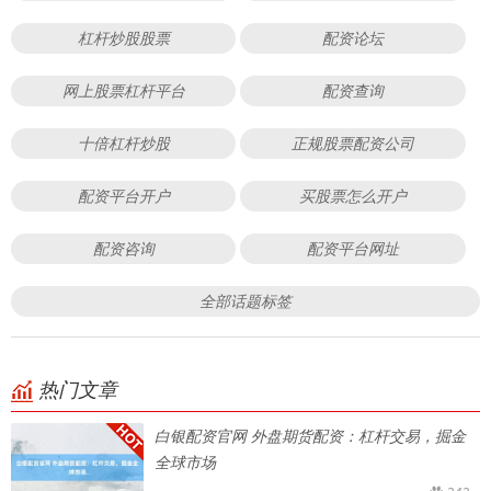
杠杆炒股股票
配资论坛
网上股票杠杆平台
配资查询
十倍杠杆炒股
正规股票配资公司
配资平台开户
买股票怎么开户
配资咨询
配资平台网址
全部话题标签
热门文章
白银配资官网 外盘期货配资：杠杆交易，掘金
全球市场