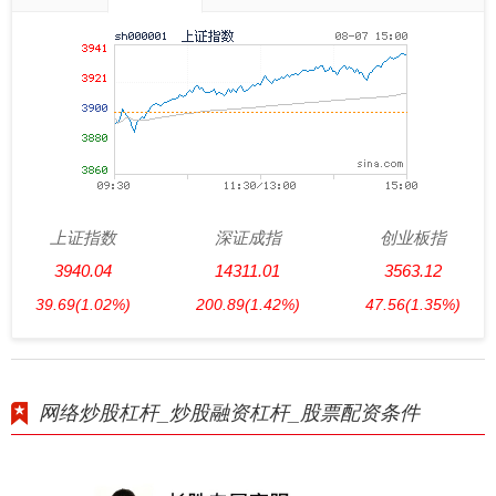
上证指数
深证成指
创业板指
3940.04
14311.01
3563.12
39.69
(1.02%)
200.89
(1.42%)
47.56
(1.35%)
网络炒股杠杆_炒股融资杠杆_股票配资条件