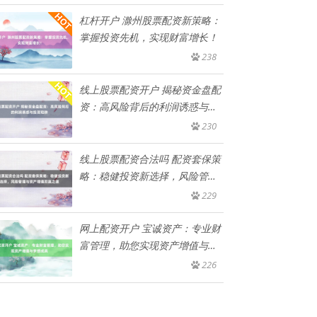
杠杆开户 滁州股票配资新策略：
掌握投资先机，实现财富增长！
238
线上股票配资开户 揭秘资金盘配
资：高风险背后的利润诱惑与投
资
230
线上股票配资合法吗 配资套保策
略：稳健投资新选择，风险管理
与
229
网上配资开户 宝诚资产：专业财
富管理，助您实现资产增值与梦
想
226