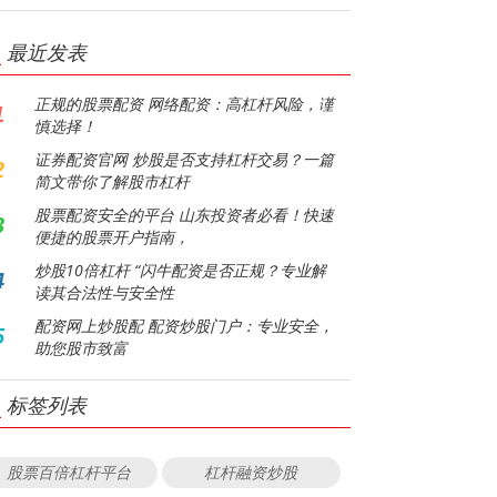
最近发表
正规的股票配资 网络配资：高杠杆风险，谨
1
慎选择！
证券配资官网 炒股是否支持杠杆交易？一篇
2
简文带你了解股市杠杆
股票配资安全的平台 山东投资者必看！快速
3
便捷的股票开户指南，
炒股10倍杠杆 “闪牛配资是否正规？专业解
4
读其合法性与安全性
配资网上炒股配 配资炒股门户：专业安全，
5
助您股市致富
标签列表
股票百倍杠杆平台
杠杆融资炒股