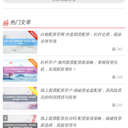
热门文章
白银配资官网 外盘期货配资：杠杆交易，掘金
全球市场
242
杠杆开户 滁州股票配资新策略：掌握投资先
机，实现财富增长！
238
线上股票配资开户 揭秘资金盘配资：高风险背
后的利润诱惑与投资
230
4
线上股票配资合法吗 配资套保策略：稳健投资
新选择，风险管理与