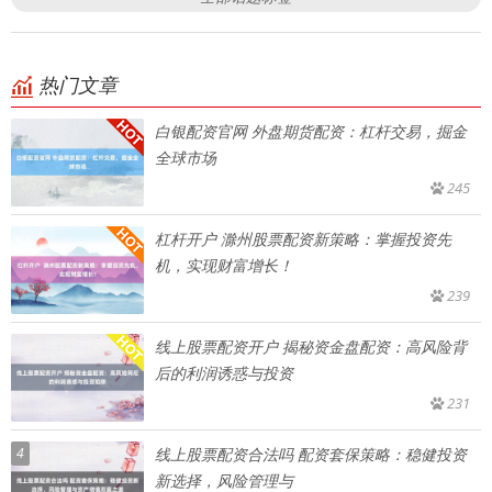
热门文章
白银配资官网 外盘期货配资：杠杆交易，掘金
全球市场
245
杠杆开户 滁州股票配资新策略：掌握投资先
机，实现财富增长！
239
线上股票配资开户 揭秘资金盘配资：高风险背
后的利润诱惑与投资
231
4
线上股票配资合法吗 配资套保策略：稳健投资
新选择，风险管理与