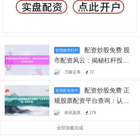
配资炒股免费 股
炒股融资杠杆
市配资风云：揭秘杠杆投资
背后的风险与机遇
万隆证券
72
配资炒股免费 正
股票配资条件
规股票配资平台查询：认准
官方认证，安全可靠！
和讯股票
179
全部加载完成