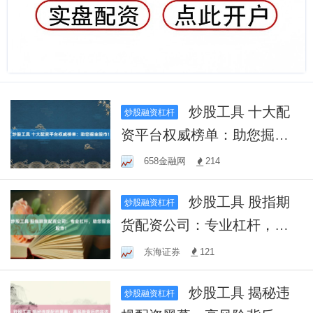
炒股工具 十大配
炒股融资杠杆
资平台权威榜单：助您掘金
股市！
658金融网
214
炒股工具 股指期
炒股融资杠杆
货配资公司：专业杠杆，助
您掘金股市！
东海证券
121
炒股工具 揭秘违
炒股融资杠杆