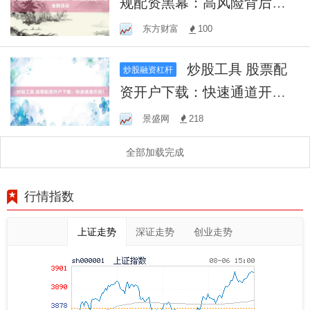
规配资黑幕：高风险背后的
非法金融活动
东方财富
100
炒股工具 股票配
炒股融资杠杆
资开户下载：快速通道开
启！
景盛网
218
全部加载完成
行情指数
上证走势
深证走势
创业走势