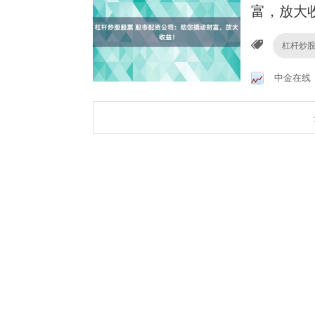
富，放大
杠杆炒
中金在线