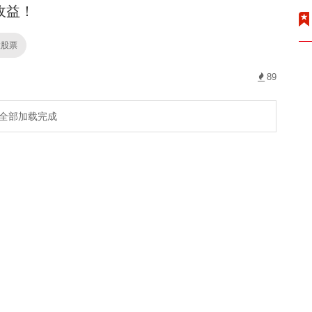
收益！
股股票
89
全部加载完成