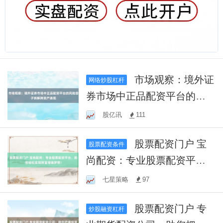
市场观察：境外证
网络炒股杠杆
券市场中正品配资平台的风
险因子拆解跨资产表现
股亿讯
111
股票配资门户 宝
股票配资条件
尚配资：专业股票配资平
台，助您轻松实现财富增值
七星策略
97
梦想！
股票配资门户 专
炒股融资杠杆