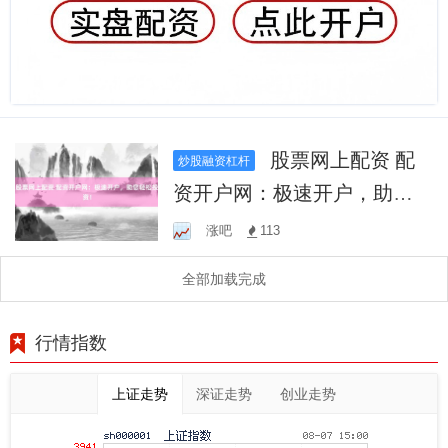
股票网上配资 配
炒股融资杠杆
资开户网：极速开户，助您
轻松投资！
涨吧
113
全部加载完成
行情指数
上证走势
深证走势
创业走势