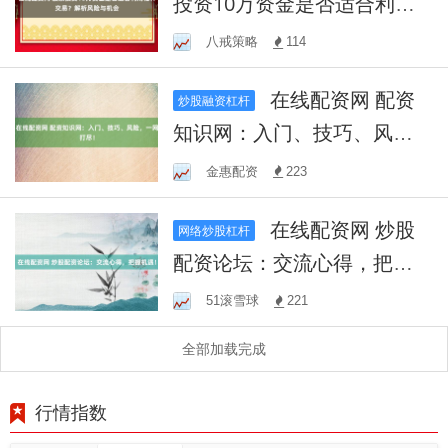
投资10万资金是否适合利用
杠杆交易？解析风险与机会
八戒策略
114
在线配资网 配资
炒股融资杠杆
知识网：入门、技巧、风
险，一网打尽！
金惠配资
223
在线配资网 炒股
网络炒股杠杆
配资论坛：交流心得，把握
机遇！
51滚雪球
221
全部加载完成
行情指数