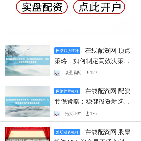
在线配资网 顶点
网络炒股杠杆
策略：如何制定高效决策，
引领企业达到发展新高峰
众盈易配
189
在线配资网 配资
网络炒股杠杆
套保策略：稳健投资新选
择，风险管理与资产增值双
光大证券
126
赢之道
在线配资网 股票
炒股融资杠杆